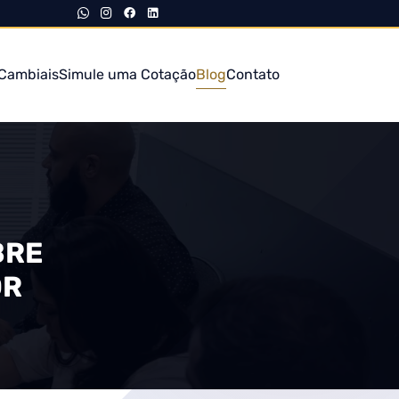
Cambiais
Simule uma Cotação
Blog
Contato
BRE
OR