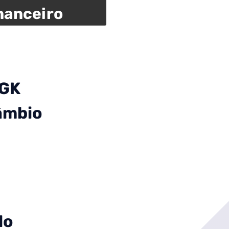
nanceiro
AGK
âmbio
do