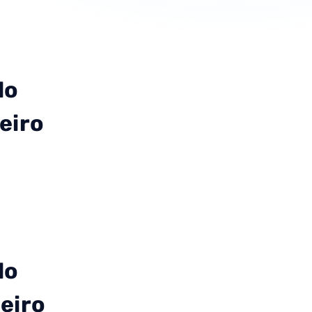
do
eiro
do
eiro