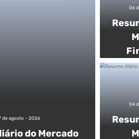
06 d
Resum
M
Fi
04 d
Resum
7 de agosto - 2026
iário do Mercado
M