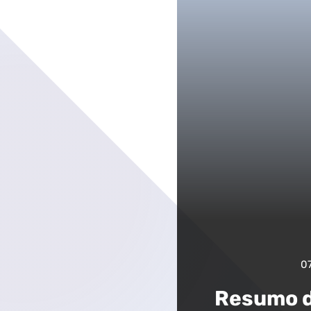
0
Resumo d