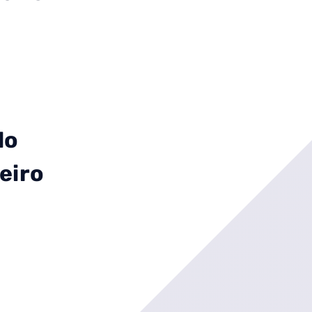
do
eiro