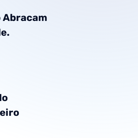
o Abracam
e.
do
eiro