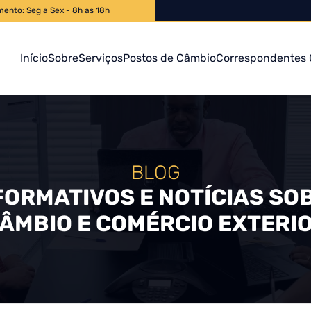
mento: Seg a Sex - 8h as 18h
Início
Sobre
Serviços
Postos de Câmbio
Correspondentes 
BLOG
FORMATIVOS E NOTÍCIAS SO
ÂMBIO E COMÉRCIO EXTERI