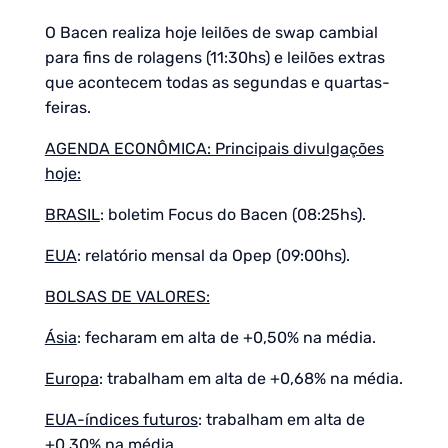
O Bacen realiza hoje leilões de swap cambial
para fins de rolagens (11:30hs) e leilões extras
que acontecem todas as segundas e quartas-
feiras.
AGENDA ECONÔMICA: Principais divulgações
hoje:
BRASIL
: boletim Focus do Bacen (08:25hs).
EUA
: relatório mensal da Opep (09:00hs).
BOLSAS DE VALORES:
Ásia
: fecharam em alta de +0,50% na média.
Europa
: trabalham em alta de +0,68% na média.
EUA-índices futuros
: trabalham em alta de
+0,30% na média.