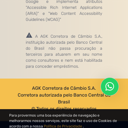
Google e implementa atributos
"Accessible Rich Internet Applications
(ARIA)" e "Web Content Accessibility
Guidelines (WCAG)"
A AGK Corretora de Câmbio S.A.,
instituição autorizada pelo Banco Central
do Brasil não passa procuração a
terceiros para atuarem em seu nome
como consultores e nem está habilitada
para conceder empréstimos.
AGK Corretora de Câmbio S.A.
Corretora autorizada pelo Banco Central do
Brasil
© Todos os direitos reservados
Para provermos uma boa experiência de navegação e
melhorarmos nossos serviços, este site faz o uso de Cookies de
acordo com a nossa
Política de Privacidade
.