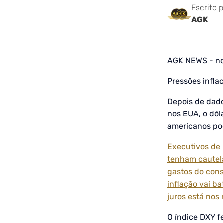
Escrito 
AGK
AGK NEWS - no
Pressões infl
Depois de dad
nos EUA, o dól
americanos pod
Executivos de 
tenham cautel
gastos do cons
inflação vai b
juros está nos 
O índice DXY f