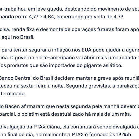
lar trabalhou em leve queda, destoando do movimento de se
lhando entre 4,77 e 4,84, encerrando por volta de 4,79.
olsa, renda fixa e desmonte de operações futuras foram ap
aqui no Brasil.
ara tentar segurar a inflação nos EUA pode ajudar a agend
ina. O governo norte-americano vai abrir mais uma rodada 
rios produtos que são importados do gigante asiático.
Banco Central do Brasil decidem manter a greve após reun
eceu na sexta-feira à noite. Segundo grevistas, a paralizaç
eterminado.
 do Bacen afirmaram que nesta segunda pela manhã devem 
parcial. o boletim está desatualizado há mais de um mês.
divulgação da PTAX diária, ela continuará sendo divulgada 
no final do dia, normalmente a PTAX é formada às 13:15h.