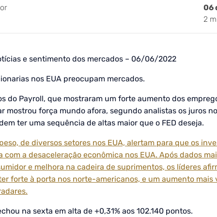
por
06 
2 m
tícias e sentimento dos mercados – 06/06/2022
acionarias nos EUA preocupam mercados.
os do Payroll, que mostraram um forte aumento dos empreg
ar mostrou força mundo afora, segundo analistas os juros no
em ter uma sequência de altas maior que o FED deseja.
peso, de diversos setores nos EUA, alertam para que os inve
a com a desaceleração econômica nos EUA. Após dados mai
umidor e melhora na cadeira de suprimentos, os líderes af
ater forte à porta nos norte-americanos, e um aumento mais 
radares.
echou na sexta em alta de +0,31% aos 102.140 pontos.