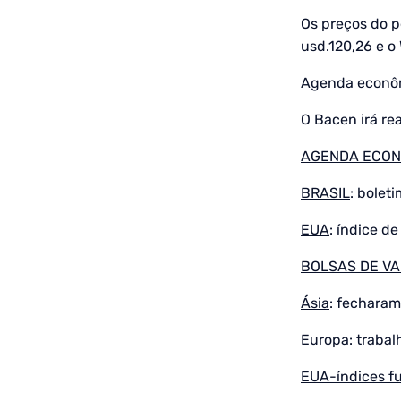
Os preços do p
usd.120,26 e o 
Agenda econôm
O Bacen irá rea
AGENDA ECONÔM
BRASIL
: bolet
EUA
: índice d
BOLSAS DE V
Ásia
: fecharam
Europa
: traba
EUA-índices f