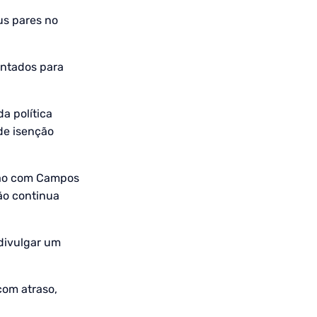
us pares no
ontados para
a política
de isenção
ião com Campos
ão continua
divulgar um
com atraso,